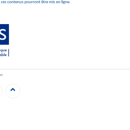
 ces contenus pourront être mis en ligne.
on
LinkedIn
Back
to
top