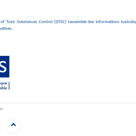
of Toxic Substances Control (DTSC) rassemble des informations toxicolo
natives.
on
LinkedIn
Back
to