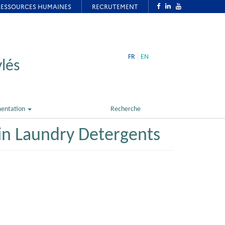
FR
EN
lés
entation
Recherche
 in Laundry Detergents