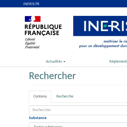
Aller
au
contenu
principal
Actualités
Réglement
Rechercher
Onglets
Contenu
(onglet
Recherche
actif)
principaux
Substance