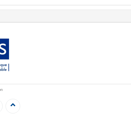
on
LinkedIn
Back
to
top