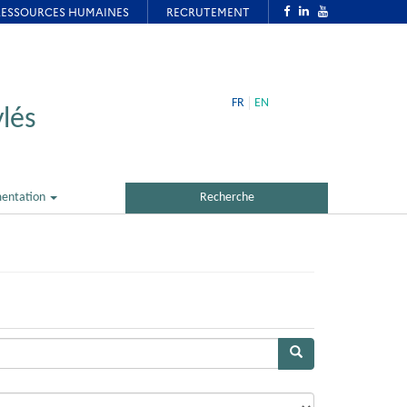
FR
EN
lés
entation
Recherche