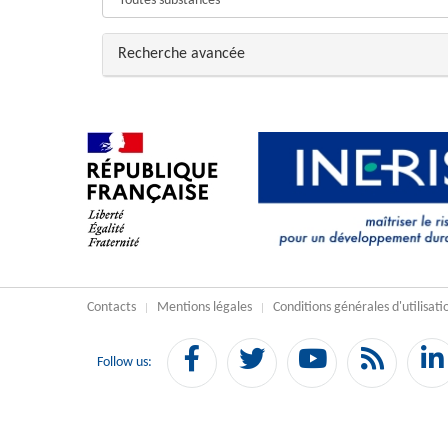
Rechercher
Masquer
Recherche avancée
Contacts
Mentions légales
Conditions générales d'utilisati
Facebook
Twitter
YouTube
Flux
Follow us:
RSS